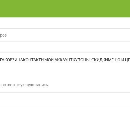
ГА
КОРЗИНА
КОНТАКТЫ
МОЙ АККАУНТ
КУПОНЫ, СКИДКИ
МЕНЮ И Ц
 соответствующую запись.