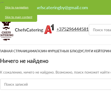
chefscateringby@gmail.com
Skip to navigation
Skip to main content
+375296444581
ChefsCatering
ЛАВНАЯ СТРАНИЦА
МАГАЗИН ФУРШЕТНЫХ БЛЮД
УСЛУГИ КЕЙТЕРИН
Ничего не найдено
К сожалению, ничего не найдено. Возможно, поиск поможет найти