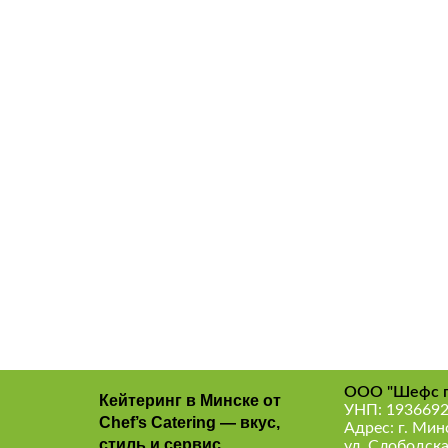
ООО "Шефс г
Кейтеринг в Минске от
УНП: 193669
Chef’s Catering — вкус,
Адрес: г. Мин
стиль и сервис
ул. Слободска