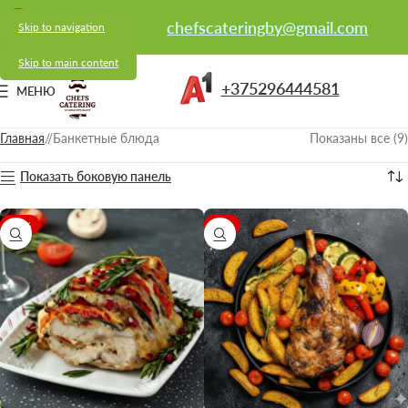
chefscateringby@gmail.com
Skip to navigation
Skip to main content
+375296444581
МЕНЮ
Главная
/
Банкетные блюда
Показаны все (9)
Показать боковую панель
-17%
-9%