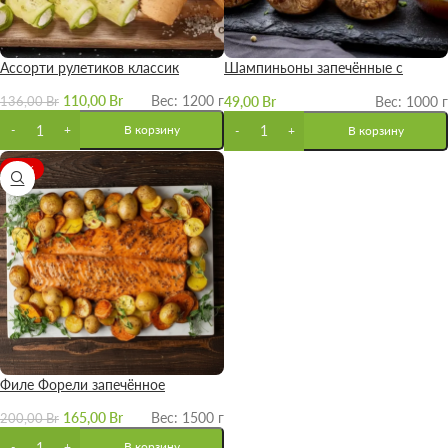
Ассорти рулетиков классик
Шампиньоны запечённые с
овощами
110,00
Br
Вес: 1200 г
49,00
Br
Вес: 1000 г
136,00
Br
В корзину
В корзину
-18%
Филе Форели запечённое
целиком
165,00
Br
Вес: 1500 г
200,00
Br
В корзину