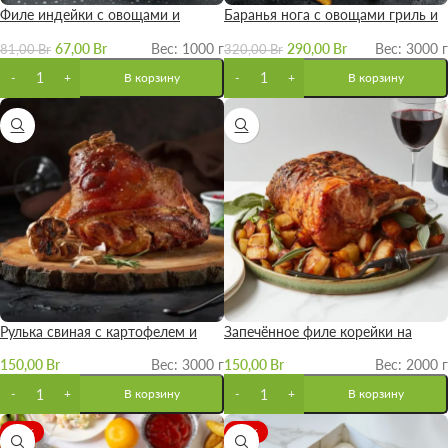
Филе индейки с овощами и
Баранья нога с овощами гриль и
сыром
картофелем по-деревенски
67,00
Br
Вес: 1000 г
290,00
Br
Вес: 3000 г
81,00
Br
320,00
Br
В корзину
В корзину
Рулька свиная с картофелем и
Запечённое филе корейки на
квашеной капустой
кости
150,00
Br
Вес: 3000 г
150,00
Br
Вес: 2000 г
В корзину
В корзину
-13%
-21%