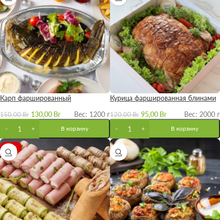
Карп фаршированный
Курица фаршированная блинами
130,00
Br
Вес: 1200 г
95,00
Br
Вес: 2000 г
150,00
Br
120,00
Br
В корзину
В корзину
-19%