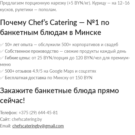
Предлагаем порционную нарезку (+5 BYN/кг). Курицу — на 12–16
кусков, рулетики — пополам.
Почему Chef’s Catering — №1 по
банкетным блюдам в Минске
✅
10+ лет опыта
— обслужили 500+ корпоративов и свадеб
✅
Собственное производство
— свежие продукты каждый день
✅
Гибкие цены:
от 25 BYN/порция до 120 BYN/чел для премиум-
меню
✅
500+ отзывов
4.9/5 на Google Maps и соцсетях
✅
Бесплатная доставка
по Минску от 150 BYN
Закажите банкетные блюда прямо
сейчас!
Телефон:
+375 (29) 644-45-81
Сайт:
chefscatering.by
Email:
chefscateringby@gmail.com