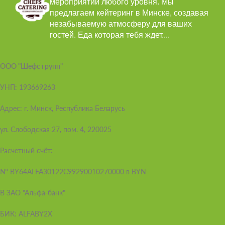
мероприятий любого уровня. Мы
предлагаем кейтеринг в Минске, создавая
незабываемую атмосферу для ваших
гостей. Еда которая тебя ждет....
ООО "Шефс групп"
УНП: 193669263
Адрес: г. Минск, Республика Беларусь
ул. Слободская 27, пом. 4, 220025
Расчетный счёт:
№ BY64ALFA30122C99290010270000 в BYN
В ЗАО "Альфа-банк"
БИК: ALFABY2X