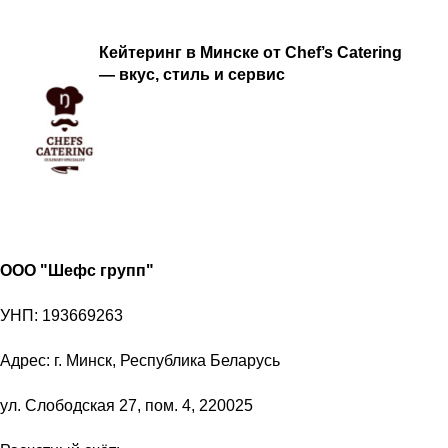
Кейтеринг в Минске от Chef’s Catering
— вкус, стиль и сервис
Добро пожаловать в Chef’s Catering —
ваш надежный партнёр в организации
мероприятий любого уровня. Мы
предлагаем кейтеринг в Минске, создавая
незабываемую атмосферу для ваших
гостей. Еда которая тебя ждет....
ООО "Шефс групп"
УНП: 193669263
Адрес: г. Минск, Республика Беларусь
ул. Слободская 27, пом. 4, 220025