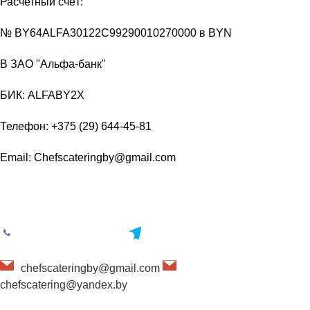
Расчетный счёт:
№ BY64ALFA30122C99290010270000 в BYN
В ЗАО "Альфа-банк"
БИК: ALFABY2X
Телефон:
+375 (29) 644-45-81
Email:
Chefscateringby@gmail.com
Контактная информация
+375 (29) 644-45-81
Telegram
chefscateringby@gmail.com
chefscatering@yandex.by