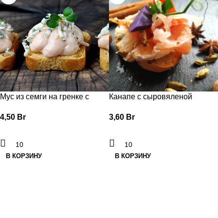
Мус из семги на гренке с
Канапе с сыровяленой
сыром дор-блю.
корейкой и сыром песто.
4,50
Br
3,60
Br
В КОРЗИНУ
В КОРЗИНУ