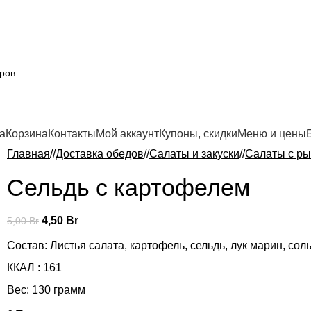
а
Корзина
Контакты
Мой аккаунт
Купоны, скидки
Меню и цены
Главная
/
Доставка обедов
/
Салаты и закуски
/
Салаты с р
Сельдь с картофелем
4,50
Br
5,00
Br
Состав: Листья салата, картофель, сельдь, лук марин, сол
ККАЛ : 161
Вес: 130 грамм